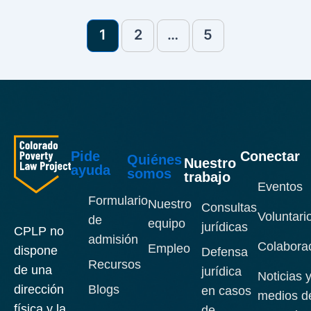
1
2
…
5
Pide
Conectar
Quiénes
Nuestro
ayuda
somos
trabajo
Eventos
Formulario
Nuestro
Consultas
Voluntari
de
equipo
jurídicas
CPLP no
admisión
Colabora
Empleo
dispone
Defensa
Recursos
de una
jurídica
Noticias 
Blogs
dirección
en casos
medios d
física y la
de