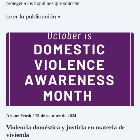
la
proteger a los inquilinos que solicitan
Ley
de
Leer la publicación »
Equidad
en
Violencia
las
doméstica
Solicitudes
y
de
justicia
Alquiler
en
(RAFA)
materia
de
vivienda
Ariane Frosh
/
15 de octubre de 2024
Violencia doméstica y justicia en materia de
vivienda