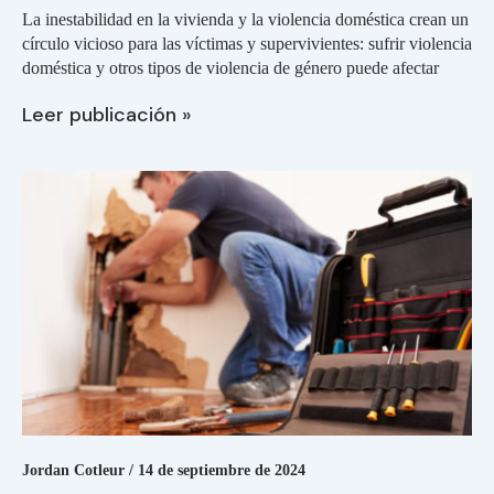
La inestabilidad en la vivienda y la violencia doméstica crean un
círculo vicioso para las víctimas y supervivientes: sufrir violencia
doméstica y otros tipos de violencia de género puede afectar
Leer publicación »
Prohibición
de
represalias:
protecciones
para
los
inquilinos
frente
a
represalias
por
denunciar
infracciones
relacionadas
con
Jordan Cotleur
/
14 de septiembre de 2024
la