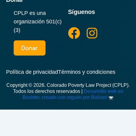
Síguenos
CPLP es una
F
I
organización 501(c)
a
n
(3)
c
s
Donar
e
t
b
a
Política de privacidad
Términos y condiciones
o
g
Copyright © 2026. Colorado Poverty Law Project (CPLP).
o
r
Todos los derechos reservados |
Desarrollo web en
Boulder, creado con orgullo por Bullzeri
k
a
m