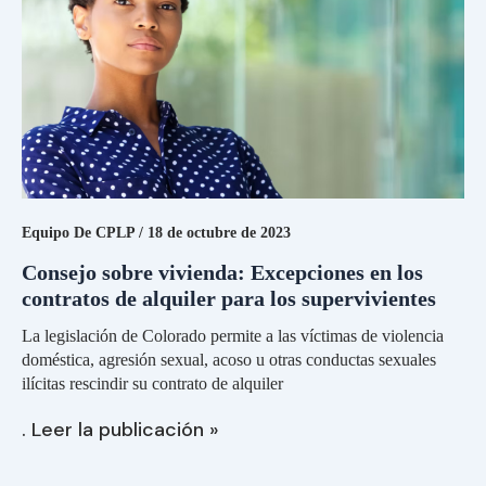
de
contratos
de
alquiler
para
personas
en
situación
de
duelo
Equipo De CPLP
/
18 de octubre de 2023
Consejo sobre vivienda: Excepciones en los
contratos de alquiler para los supervivientes
La legislación de Colorado permite a las víctimas de violencia
doméstica, agresión sexual, acoso u otras conductas sexuales
ilícitas rescindir su contrato de alquiler
. Leer la publicación »