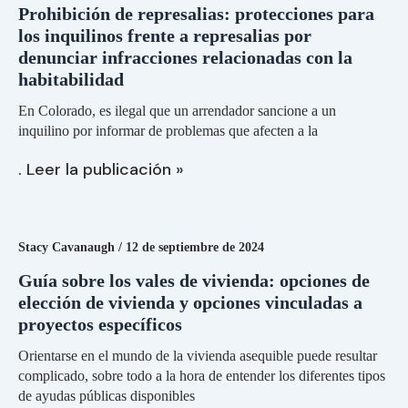
habitabilidad
Prohibición de represalias: protecciones para
los inquilinos frente a represalias por
denunciar infracciones relacionadas con la
habitabilidad
En Colorado, es ilegal que un arrendador sancione a un
inquilino por informar de problemas que afecten a la
. Leer la publicación »
Guía
sobre
los
Stacy Cavanaugh
/
12 de septiembre de 2024
vales
de
Guía sobre los vales de vivienda: opciones de
vivienda:
elección de vivienda y opciones vinculadas a
opciones
proyectos específicos
de
elección
Orientarse en el mundo de la vivienda asequible puede resultar
de
complicado, sobre todo a la hora de entender los diferentes tipos
vivienda
de ayudas públicas disponibles
y