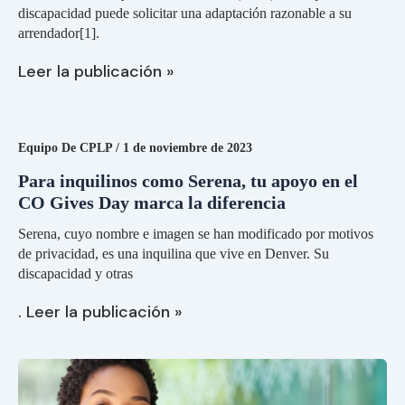
discapacidad puede solicitar una adaptación razonable a su
arrendador[1].
Leer la publicación »
Para
inquilinos
como
Equipo De CPLP
/
1 de noviembre de 2023
Serena,
tu
Para inquilinos como Serena, tu apoyo en el
apoyo
CO Gives Day marca la diferencia
en
el
Serena, cuyo nombre e imagen se han modificado por motivos
CO
de privacidad, es una inquilina que vive en Denver. Su
Gives
discapacidad y otras
Day
marca
. Leer la publicación »
la
diferencia
Consejo
sobre
vivienda:
Rescisión