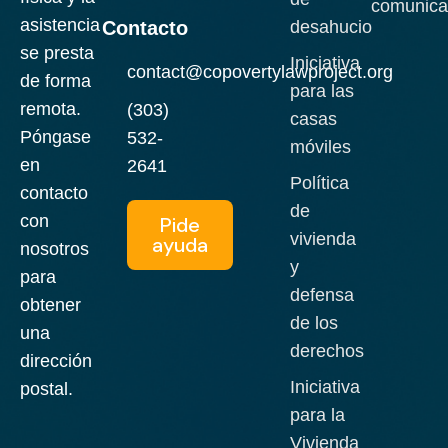
comunica
asistencia
Contacto
desahucio
se presta
Iniciativa
contact@copovertylawproject.org
de forma
para las
remota.
(303)
casas
Póngase
532-
móviles
en
2641
Política
contacto
de
con
Pide
vivienda
ayuda
nosotros
y
para
defensa
obtener
de los
una
derechos
dirección
Iniciativa
postal.
para la
Vivienda