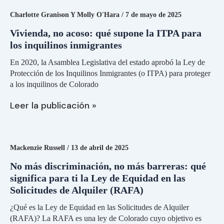
Charlotte Granison Y Molly O'Hara
/
7 de mayo de 2025
Vivienda, no acoso: qué supone la ITPA para
los inquilinos inmigrantes
En 2020, la Asamblea Legislativa del estado aprobó la Ley de
Protección de los Inquilinos Inmigrantes (o ITPA) para proteger
a los inquilinos de Colorado
Leer la publicación »
No
más
discriminación,
Mackenzie Russell
/
13 de abril de 2025
no
más
No más discriminación, no más barreras: qué
barreras:
significa para ti la Ley de Equidad en las
qué
Solicitudes de Alquiler (RAFA)
significa
para
¿Qué es la Ley de Equidad en las Solicitudes de Alquiler
ti
(RAFA)? La RAFA es una ley de Colorado cuyo objetivo es