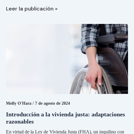
opciones
Leer la publicación »
vinculadas
a
Introducción
proyectos
a
específicos
la
vivienda
justa:
adaptaciones
razonables
Molly O'Hara
/
7 de agosto de 2024
Introducción a la vivienda justa: adaptaciones
razonables
En virtud de la Ley de Vivienda Justa (FHA), un inquilino con