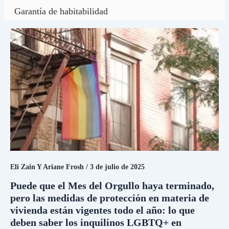
Garantía de habitabilidad
Puede
que
el
Mes
del
Orgullo
haya
terminado,
pero
las
medidas
de
protección
en
materia
Eli Zain Y Ariane Frosh
/
3 de julio de 2025
de
vivienda
Puede que el Mes del Orgullo haya terminado,
están
pero las medidas de protección en materia de
vigentes
vivienda están vigentes todo el año: lo que
todo
deben saber los inquilinos LGBTQ+ en
el