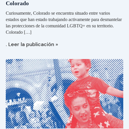
Colorado
año:
lo
Curiosamente, Colorado se encuentra situado entre varios
que
estados que han estado trabajando activamente para desmantelar
deben
las protecciones de la comunidad LGBTQ+ en su territorio.
saber
los
Colorado […]
inquilinos
. Leer la publicación »
LGBTQ+
en
Vivienda,
Colorado
no
acoso:
qué
supone
la
ITPA
para
los
inquilinos
inmigrantes