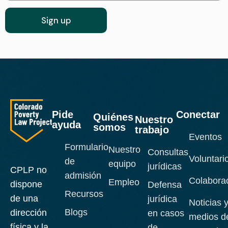
Pide
Conectar
Quiénes
Nuestro
ayuda
somos
trabajo
Eventos
Formulario
Nuestro
Consultas
Voluntari
de
equipo
jurídicas
CPLP no
admisión
Colabora
Empleo
dispone
Defensa
Recursos
de una
jurídica
Noticias 
Blogs
dirección
en casos
medios d
física y la
de