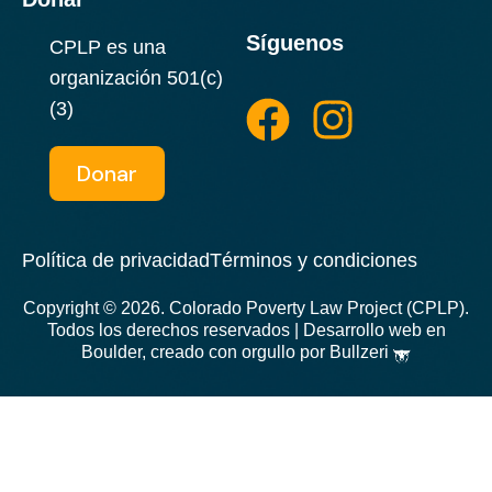
Síguenos
CPLP es una
F
I
organización 501(c)
a
n
(3)
c
s
Donar
e
t
b
a
Política de privacidad
Términos y condiciones
o
g
Copyright © 2026. Colorado Poverty Law Project (CPLP).
o
r
Todos los derechos reservados |
Desarrollo web en
Boulder, creado con orgullo por Bullzeri
k
a
m