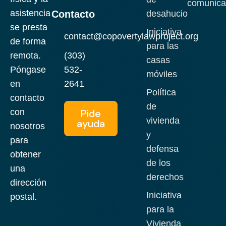
comunica
asistencia
Contacto
desahucio
se presta
Iniciativa
contact@copovertylawproject.org
de forma
para las
remota.
(303)
casas
Póngase
532-
móviles
en
2641
Política
contacto
de
con
Pide
vivienda
ayuda
nosotros
y
para
defensa
obtener
de los
una
derechos
dirección
Iniciativa
postal.
para la
Vivienda