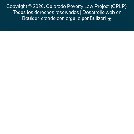
o
g
Copyright © 2026. Colorado Poverty Law Project (CPLP).
o
r
Todos los derechos reservados |
Desarrollo web en
Boulder, creado con orgullo por Bullzeri
k
a
m