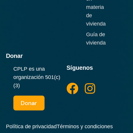
materia
de
vivienda
Guía de
vivienda
Donar
Síguenos
CPLP es una
F
I
organización 501(c)
a
n
(3)
c
s
Donar
e
t
b
a
Política de privacidad
Términos y condiciones