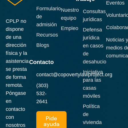
Eventos
Formulario
Nuestro
Consultas
Voluntari
de
equipo
jurídicas
CPLP no
admisión
Colabora
Empleo
dispone
Defensa
Recursos
de una
jurídica
Noticias 
Blogs
dirección
en casos
medios d
física y la
de
comunica
asistencia
Contacto
desahucio
se presta
Iniciativa
contact@copovertylawproject.org
de forma
para las
remota.
(303)
casas
Póngase
532-
móviles
en
2641
Política
contacto
de
con
Pide
vivienda
ayuda
nosotros