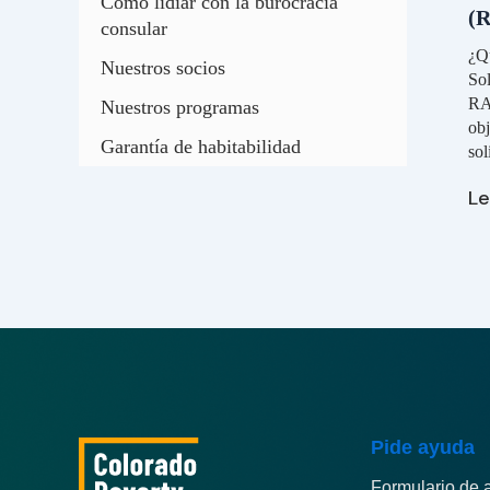
So
Cómo lidiar con la burocracia
(
d
consular
Al
¿Qu
(R
Nuestros socios
So
RA
Nuestros programas
obj
Garantía de habitabilidad
sol
Le
Pide ayuda
Formulario de 