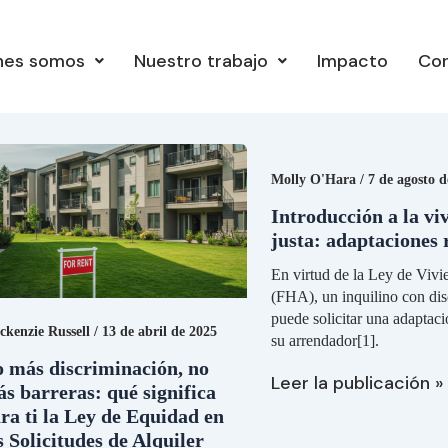
nes somos
Nuestro trabajo
Impacto
Co
o
Introducción
ás
a
scriminación,
la
Molly O'Hara
/
7 de agosto d
vivienda
ás
justa:
Introducción a la vi
rreras:
adaptaciones
justa: adaptaciones 
ué
razonables
gnifica
En virtud de la Ley de Vivi
ra
(FHA), un inquilino con di
puede solicitar una adaptaci
ckenzie Russell
/
13 de abril de 2025
su arrendador[1].
y
e
 más discriminación, no
Leer la publicación »
uidad
s barreras: qué significa
ra ti la Ley de Equidad en
s
s Solicitudes de Alquiler