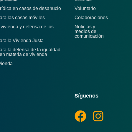
rídica en casos de desahucio
Voluntario
para las casas móviles
Colaboraciones
e vivienda y defensa de los
Noticias y
medios de
comunicación
para la Vivienda Justa
para la defensa de la igualdad
en materia de vivienda
vienda
Síguenos
F
I
a
n
c
s