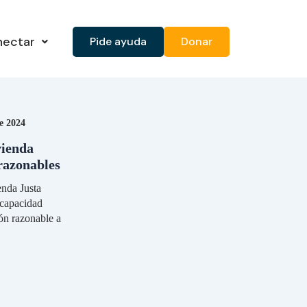
nectar
Pide ayuda
Donar
e 2024
vienda
razonables
enda Justa
scapacidad
ón razonable a