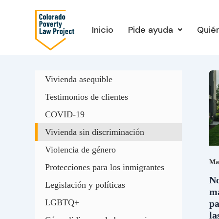
Ir
al
Inicio
Pide ayuda
Quié
contenido
N
m
Vivienda asequible
di
no
Testimonios de clientes
m
ba
COVID-19
q
si
Vivienda sin discriminación
pa
Violencia de género
ti
la
Ma
Protecciones para los inmigrantes
Le
d
No
Legislación y políticas
Eq
má
en
LGBTQ+
pa
la
la