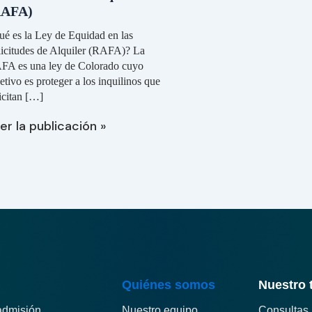
licitudes
RAFA)
e
quiler
é es la Ley de Equidad en las
AFA)
licitudes de Alquiler (RAFA)? La
FA es una ley de Colorado cuyo
etivo es proteger a los inquilinos que
icitan […]
er la publicación »
Quiénes somos
Nuestro 
admisión
Nuestro equipo
Consultas 